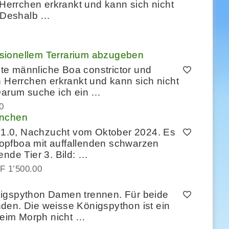
 Herrchen erkrankt und kann sich nicht
 Deshalb …
fessionellem Terrarium abzugeben
alte männliche Boa constrictor und
n Herrchen erkrankt und kann sich nicht
arum suche ich ein …
0
nnchen
i 1.0, Nachzucht vom Oktober 2024. Es
opfboa mit auffallenden schwarzen
ende Tier 3. Bild: …
F 1’500.00
nigspython Damen trennen. Für beide
den. Die weisse Königspython ist ein
 beim Morph nicht …