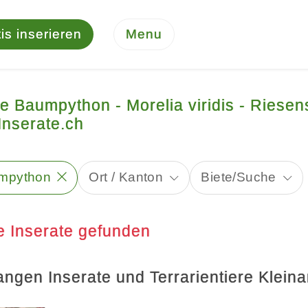
is inserieren
Menu
e Baumpython - Morelia viridis - Riese
Inserate.ch
mpython
Ort / Kanton
Biete/Suche
e Inserate gefunden
angen Inserate und Terrarientiere Klein