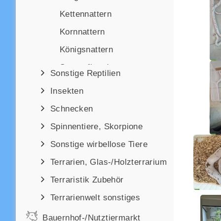
Kettennattern
Kornnattern
Königsnattern
Strumpfbandnattern
Sonstige Reptilien
Sonstige Nattern
Insekten
Königspythons
Schnecken
Netzpythons
Spinnentiere, Skorpione
Rautenpythons
Sonstige wirbellose Tiere
Sonstige Schlangen
Terrarien, Glas-/Holzterrarium
Terraristik Zubehör
Terrarienwelt sonstiges
Bauernhof-/Nutztiermarkt