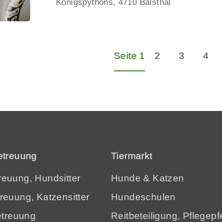
Königspythons
4710 Balsthal
Seite 1
2
3
4
etreuung
Tiermarkt
euung, Hundsitter
Hunde
&
Katzen
reuung, Katzensitter
Hundeschulen
etreuung
Reitbeteiligung, Pflegepf