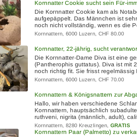
Kornnatter Cookie sucht sein Für-i
Die Kornnatter Cookie kam als Notab
aufgepäppelt. Das Männchen ist sehr
noch nicht vollständig, wenn es die 
Kornnattern
6000 Luzern
CHF 80.00
Kornnatter, 22-jährig, sucht verantw
Die Kornnatter-Dame Diva ist eine g
(Pantherophis guttatus). Diva ist mit
noch richtig fit. Sie frisst regelmäss
Kornnattern
6000 Luzern
CHF 70.00
Kornnattern & Königsnattern zur Abg
Hallo, wir haben verschiedene Schl
Kornnattern, hauptsächlich subadulte,
ruthveni, nigrita (männlich, adult), ca
Kornnattern
8280 Kreuzlingen
GRATIS
Kornnattern Paar (Palmetto) zu verk