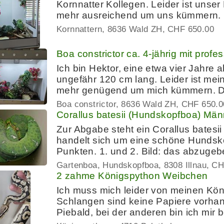
Kornnatter Kollegen. Leider ist unser
mehr ausreichend um uns kümmern.
Kornnattern
8636 Wald ZH
CHF 650.00
Boa constrictor ca. 4-jährig mit pro
Ich bin Hektor, eine etwa vier Jahre 
ungefähr 120 cm lang. Leider ist mei
mehr genügend um mich kümmern. D
Boa constrictor
8636 Wald ZH
CHF 650.0
Corallus batesii (Hundskopfboa) Mä
Zur Abgabe steht ein Corallus batesi
handelt sich um eine schöne Hundsk
Punkten. 1. und 2. Bild: das abzugeb
Gartenboa, Hundskopfboa
8308 Illnau
CH
2 zahme Königspython Weibchen
Ich muss mich leider von meinen Kö
Schlangen sind keine Papiere vorhan
Piebald, bei der anderen bin ich mir