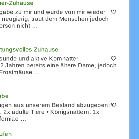
mmer-Zuhause
gabe zu mir und wurde von mir wieder
 neugierig, traut dem Menschen jedoch
Person nicht …
ortungsvolles Zuhause
esunde und aktive Kornnatter
 22 Jahren bereits eine ältere Dame, jedoch
ig Frostmäuse …
abe
angen aus unserem Bestand abzugeben: •
 2x adulte Tiere • Königsnattern, 1x
liforniae …
aufen