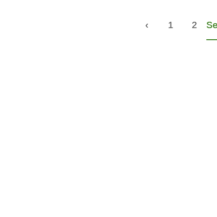
‹
1
2
Se