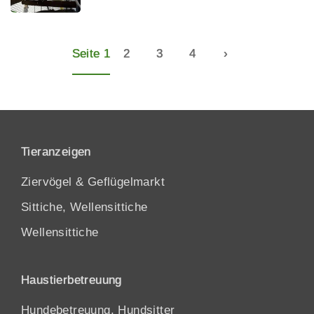
Seite 1
2
3
4
›
Tieranzeigen
Ziervögel & Geflügelmarkt
Sittiche, Wellensittiche
Wellensittiche
Haustierbetreuung
Hundebetreuung, Hundsitter