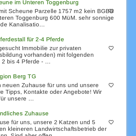
heune im Unteren Toggenburg
 mit Scheune Parzelle 1757 m2 kein BGBB
Unteren Toggenburg 600 MüM. sehr sonnige
nde Kanalisatio…
erdestall für 2-4 Pferde
esucht Immobilie zur privaten
usbildung vorhanden) mit folgenden
r 2 bis 4 Pferde - …
egion Berg TG
m neuen Zuhause für uns und unsere
e Tipps, Kontakte oder Angebote! ​Wir
 für unsere …
eundliches Zuhause
se für uns, unsere 2 Katzen und 5
n kleineren Landwirtschaftsbetrieb der
nn. Sind aber offen …