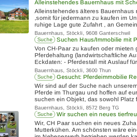
Alleinstehendes Bauernhaus mit Sc
Alleinstehendes älteres Bauernhaus
,somit für jedermann zu kaufen im 
ruhige Lage gute Zufahrt , an Gemei
Bauernhaus, Stöckli
9608 Ganterschwil
Suchen Haus/Immobilie mit Pf
Suche
Von CH-Paar zu kaufen oder mieten g
Pferdehaltung (landwirtschaftliche A
Eckdaten: - Pferdestall mit Auslauf fü
Bauernhaus, Stöckli
3600 Thun
Gesucht: Pferdeimmobilie R
Suche
Wir sind auf der Suche nach unsere
Pferde im Thurgau und hoffen auf eur
suchen ein Objekt, das sowohl Platz
Bauernhaus, Stöckli
8572 Berg TG
Wir suchen ein neues tierfr
Suche
Wir, CH Paar suchen ein neues Zuhau
Mutterkühen. Am schönsten wäre eine
im Nebenerwerb betrieben werden ka