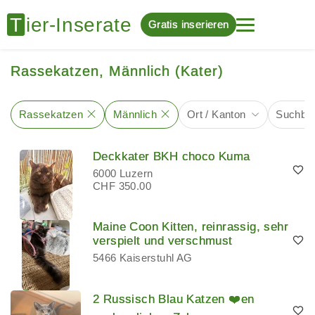
Gratis inserieren
Rassekatzen, Männlich (Kater)
Rassekatzen
Männlich
Ort / Kanton
Suchbeg
Deckkater BKH choco Kuma
6000 Luzern
CHF 350.00
Maine Coon Kitten, reinrassig, sehr
verspielt und verschmust
5466 Kaiserstuhl AG
2 Russisch Blau Katzen ❤️en