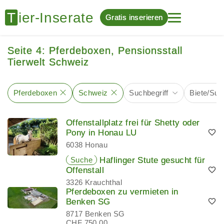
Gratis inserieren
Seite 4: Pferdeboxen, Pensionsstall
Tierwelt Schweiz
Pferdeboxen
Schweiz
Suchbegriff
Biete/Suc
Offenstallplatz frei für Shetty oder
Pony in Honau LU
6038 Honau
Suche
Haflinger Stute gesucht für
Offenstall
3326 Krauchthal
Pferdeboxen zu vermieten in
Benken SG
8717 Benken SG
CHF 750.00