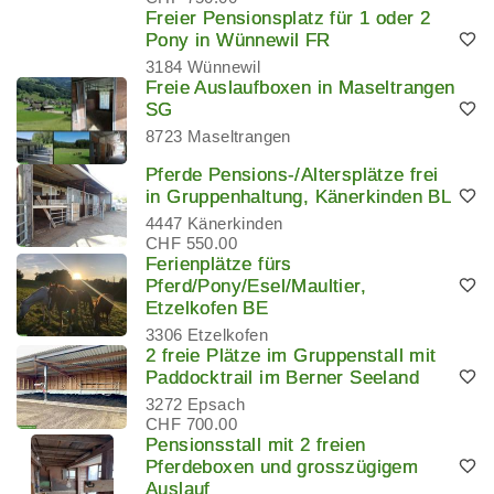
Freier Pensionsplatz für 1 oder 2
Pony in Wünnewil FR
3184 Wünnewil
Freie Auslaufboxen in Maseltrangen
SG
8723 Maseltrangen
Pferde Pensions-/Altersplätze frei
in Gruppenhaltung, Känerkinden BL
4447 Känerkinden
CHF 550.00
Ferienplätze fürs
Pferd/Pony/Esel/Maultier,
Etzelkofen BE
3306 Etzelkofen
2 freie Plätze im Gruppenstall mit
Paddocktrail im Berner Seeland
3272 Epsach
CHF 700.00
Pensionsstall mit 2 freien
Pferdeboxen und grosszügigem
Auslauf