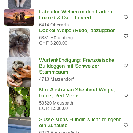
Labrador Welpen in den Farben
Foxred & Dark Foxred
6414 Oberarth
Dackel Welpe (Rüde) abzugeben
6331 Hünenberg
CHF 3’200.00
Wurfankündigung: Französische
Bulldoggen mit Schweizer
Stammbaum
4713 Matzendorf
Mini Australian Shepherd Welpe,
Rüde, Red Merle
53520 Meuspath
EUR 1.900,00
Süsse Mops Hündin sucht dringend
ein Zuhause
6020 Emmenbrücke